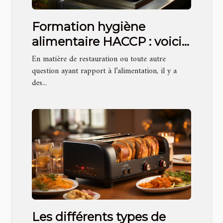
Formation hygiène
alimentaire HACCP : voici
les informations
En matière de restauration ou toute autre
essentielles que vous
question ayant rapport à l’alimentation, il y a
des...
devez avoir à propos
Les différents types de