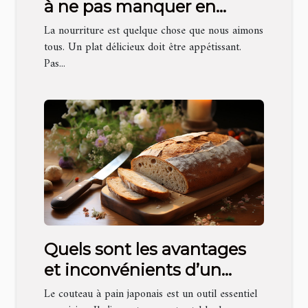
à ne pas manquer en
matière de photographie
La nourriture est quelque chose que nous aimons
culinaire ?
tous. Un plat délicieux doit être appétissant.
Pas...
Quels sont les avantages
et inconvénients d’un
couteau à pain japonais ?
Le couteau à pain japonais est un outil essentiel