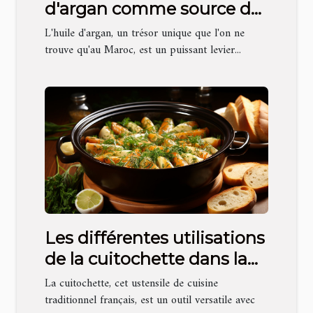
d'argan comme source de
revenus pour les
L'huile d'argan, un trésor unique que l'on ne
communautés rurales
trouve qu'au Maroc, est un puissant levier...
marocaines
Les différentes utilisations
de la cuitochette dans la
cuisine traditionnelle
La cuitochette, cet ustensile de cuisine
française
traditionnel français, est un outil versatile avec