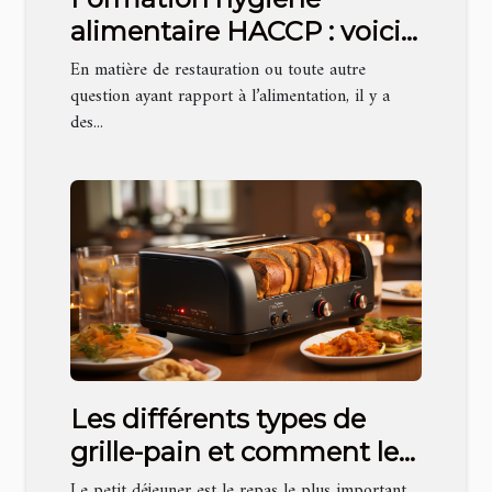
alimentaire HACCP : voici
les informations
En matière de restauration ou toute autre
essentielles que vous
question ayant rapport à l’alimentation, il y a
des...
devez avoir à propos
Les différents types de
grille-pain et comment les
choisir?
Le petit déjeuner est le repas le plus important